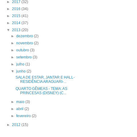
►
2017
(32)
►
2016
(34)
►
2015
(41)
►
2014
(37)
▼
2013
(20)
►
dezembro
(2)
►
novembro
(2)
►
outubro
(3)
►
setembro
(3)
►
julho
(1)
▼
junho
(2)
SALA DE ESTAR, JANTAR E HALL-
RESIDÊNCIA ARAGUARI-...
QUARTO GÊMEAS - TEMA: AS
PRINCESAS (DISNEY) (C...
►
maio
(3)
►
abril
(2)
►
fevereiro
(2)
►
2012
(15)