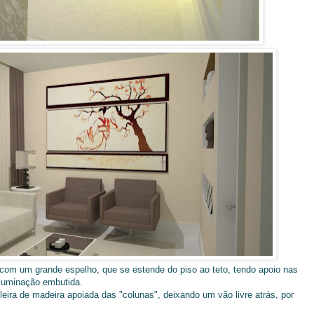
 com um grande espelho, que se estende do piso ao teto, tendo apoio nas
iluminação embutida.
ira de madeira apoiada das "colunas", deixando um vão livre atrás, por