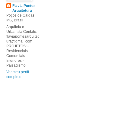
Flavia Pontes
Arquitetura
Poços de Caldas,
MG, Brazil
Arquiteta e
Urbanista Contato:
flaviapontesarquitet
ura@gmail.com
PROJETOS: -
Residenciais -
Comerciais -
Interiores -
Paisagismo
Ver meu perfil
completo