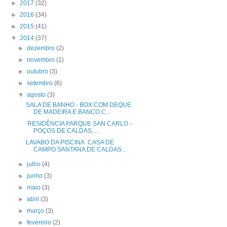
►
2017
(32)
►
2016
(34)
►
2015
(41)
▼
2014
(37)
►
dezembro
(2)
►
novembro
(1)
►
outubro
(3)
►
setembro
(6)
▼
agosto
(3)
SALA DE BANHO - BOX COM DEQUE
DE MADEIRA E BANCO C...
RESIDÊNCIA PARQUE SAN CARLO -
POÇOS DE CALDAS, ...
LAVABO DA PISCINA CASA DE
CAMPO SANTANA DE CALDAS...
►
julho
(4)
►
junho
(3)
►
maio
(3)
►
abril
(3)
►
março
(3)
►
fevereiro
(2)