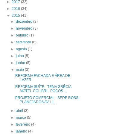
►
2017
(32)
►
2016
(34)
▼
2015
(41)
►
dezembro
(2)
►
novembro
(3)
►
outubro
(1)
►
setembro
(6)
►
agosto
(1)
►
julho
(5)
►
junho
(5)
▼
maio
(3)
REFORMA FACHADA E ÁREA DE
LAZER
REFORMA SUÍTE - TEMA GRÉCIA
MOTEL COLIBRI - POÇOS ...
PROJETO COMERCIAL - SEDE ROSSI
PLANEJADOS AV. LI...
►
abril
(2)
►
março
(5)
►
fevereiro
(4)
►
janeiro
(4)