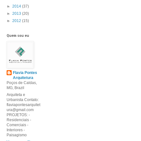
►
2014
(37)
►
2013
(20)
►
2012
(15)
Quem sou eu
Flavia Pontes
Arquitetura
Poços de Caldas,
MG, Brazil
Arquiteta e
Urbanista Contato:
flaviapontesarquitet
ura@gmail.com
PROJETOS: -
Residenciais -
Comerciais -
Interiores -
Paisagismo