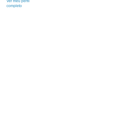
Ver meu perfil
completo