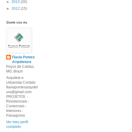
►
2013
(20)
►
2012
(15)
Quem sou eu
Flavia Pontes
Arquitetura
Poços de Caldas,
MG, Brazil
Arquiteta e
Urbanista Contato:
flaviapontesarquitet
ura@gmail.com
PROJETOS: -
Residenciais -
Comerciais -
Interiores -
Paisagismo
Ver meu perfil
completo